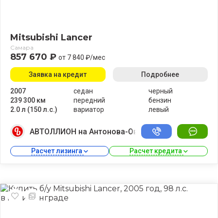
Mitsubishi Lancer
Самара
857 670 ₽
от 7 840 ₽/мес
Заявка на кредит
Подробнее
2007
седан
черный
239 300 км
передний
бензин
2.0 л (150 л.с.)
вариатор
левый
АВТОЛЛИОН на Антонова-Овсеенко
Расчет лизинга 
Расчет кредита 