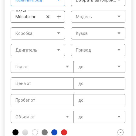
Калининград
Выбрать автоброкера
Марка
×
Mitsubishi
Модель
Коробка
Кузов
Двигатель
Привод
Год от
до
Цена от
до
Пробег от
до
Объем от
до