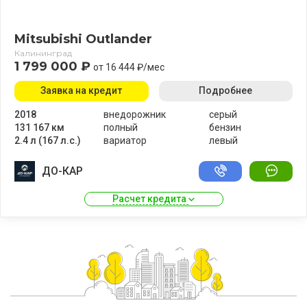
Mitsubishi Outlander
Калининград
1 799 000 ₽
от 16 444 ₽/мес
Заявка на кредит
Подробнее
2018
внедорожник
серый
131 167 км
полный
бензин
2.4 л (167 л.с.)
вариатор
левый
ДО-КАР
Расчет кредита 