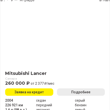
Mitsubishi Lancer
Самара
260 000 ₽
от 2 377 ₽/мес
Заявка на кредит
Подробнее
2004
седан
серый
226 921 км
передний
бензин
1.6 л (98 л.с.)
автомат
левый