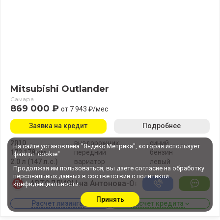
Mitsubishi Outlander
Самара
869 000 ₽
от 7 943 ₽/мес
Заявка на кредит
Подробнее
2010
внедорожник
синий
На сайте установлена "Яндекс.Метрика", которая использует
172 178 км
передний
бензин
файлы "cookie"
2.0 л (147 л.с.)
вариатор
левый
Продолжая им пользоваться, вы даете
согласие
на обработку
персональных данных в соответствии с
политикой
АВТОЛЛИОН на Антонова-Овсеенко
конфиденциальности
.
Принять
Расчет лизинга 
Расчет кредита 