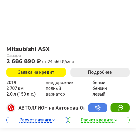
Mitsubishi ASX
Самара
2 686 890 ₽
от 24 560 ₽/мес
Заявка на кредит
Подробнее
2019
внедорожник
белый
2 707 км
полный
бензин
2.0 л (150 л.с.)
вариатор
левый
АВТОЛЛИОН на Антонова-Овсеенко
Расчет лизинга 
Расчет кредита 