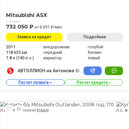
Mitsubishi ASX
Самара
732 050 ₽
от 6 691 ₽/мес
Заявка на кредит
Подробнее
2011
внедорожник
голубой
118 633 км
передний
бензин
1.8 л (140 л.с.)
вариатор
левый
АВТОЛЛИОН на Антонова-Овсеенко
Расчет лизинга 
Расчет кредита 