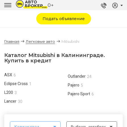
0+
Подать объявление
Главная
Легковые авто
Mitsubishi
Каталог Mitsubishi в Калининграде.
Купить в кредит
ASX
6
Outlander
24
Eclipse Cross
1
Pajero
5
L200
3
Pajero Sport
6
Lancer
30