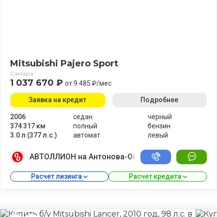
Mitsubishi Pajero Sport
Самара
1 037 670 ₽
от 9 485 ₽/мес
Заявка на кредит
Подробнее
2006
седан
черный
374 317 км
полный
бензин
3.0 л (377 л.с.)
автомат
левый
АВТОЛЛИОН на Антонова-Овсеенко
Расчет лизинга 
Расчет кредита 