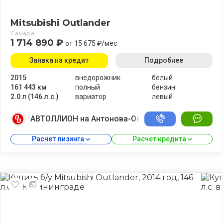
Mitsubishi Outlander
Самара
1 714 890 ₽
от 15 675 ₽/мес
Заявка на кредит
Подробнее
2015
внедорожник
белый
161 443 км
полный
бензин
2.0 л (146 л.с.)
вариатор
левый
АВТОЛЛИОН на Антонова-Овсеенко
Расчет лизинга 
Расчет кредита 