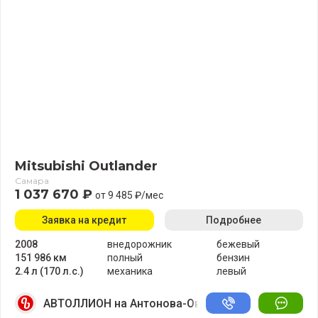
Mitsubishi Outlander
Самара
1 037 670 ₽
от 9 485 ₽/мес
Заявка на кредит
Подробнее
2008
внедорожник
бежевый
151 986 км
полный
бензин
2.4 л (170 л.с.)
механика
левый
АВТОЛЛИОН на Антонова-Овсеенко