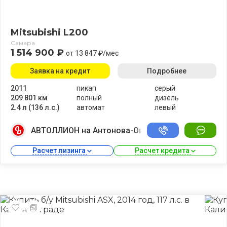
Mitsubishi L200
Самара
1 514 900 ₽
от 13 847 ₽/мес
Заявка на кредит
Подробнее
2011
пикап
серый
209 801 км
полный
дизель
2.4 л (136 л.с.)
автомат
левый
АВТОЛЛИОН на Антонова-Овсеенко
Расчет лизинга 
Расчет кредита 