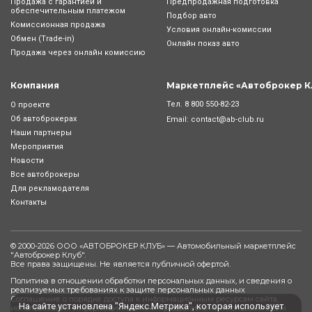
Продажа с гарантией и
Предпродажная подготовка
обеспечительным платежом
Подбор авто
Комиссионная продажа
Условия онлайн-комиcсии
Обмен (Trade-in)
Онлайн показ авто
Продажа через онлайн комиссию
Компания
Маркетплейс «Автоброкер К
Тел.
8 800 550-82-23
О проекте
Об автоброкерах
Email:
contact@ab-club.ru
Наши партнеры
Мероприятия
Новости
Все автоброкеры
Для рекламодателя
Контакты
© 2000-2026 ООО «АВТОБРОКЕР КЛУБ» — Автомобильный маркетплейс
"
Автоброкер Клуб
".
Все права защищены. Не является публичной офертой.
Политика в отношении обработки персональных данных, и сведения о
реализуемых требованиях к защите персональных данных
Соглашение о порядке доступа к информационным ресурсам сайта,
На сайте установлена "Яндекс.Метрика", которая использует
использования информации сайта, и предоставления пользователем