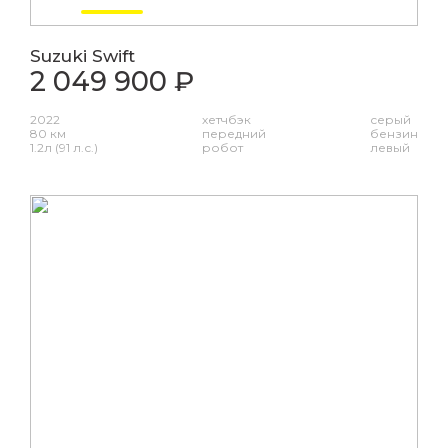
Suzuki Swift
2 049 900 ₽
2022
хетчбэк
серый
80 км
передний
бензин
1.2л (91 л.с.)
робот
левый