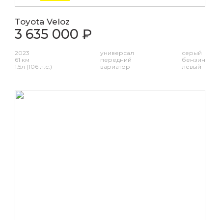
Toyota Veloz
3 635 000 ₽
2023
универсал
серый
61 км
передний
бензин
1.5л (106 л.с.)
вариатор
левый