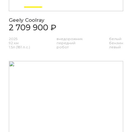
Geely Coolray
2 709 900 ₽
2025
внедорожник
белый
92 км
передний
бензин
1.5л (181 л.с.)
робот
левый