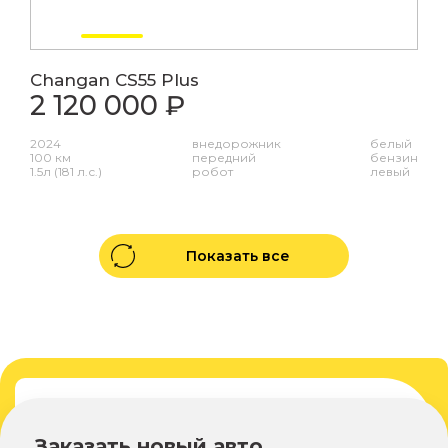
Changan CS55 Plus
2 120 000 ₽
2024
внедорожник
белый
100 км
передний
бензин
1.5л (181 л.с.)
робот
левый
Показать все
Заказать новый авто