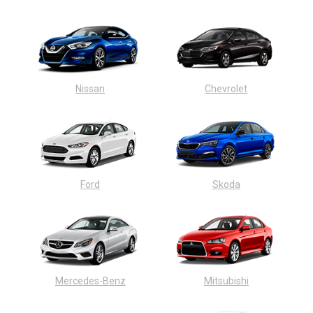
Nissan
Chevrolet
Ford
Skoda
Mercedes-Benz
Mitsubishi