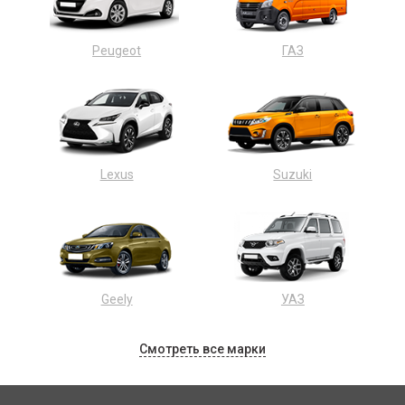
Peugeot
ГАЗ
Lexus
Suzuki
Geely
УАЗ
Смотреть все марки