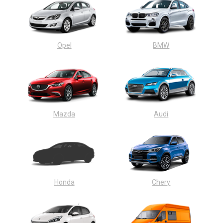
Opel
BMW
Mazda
Audi
Honda
Chery