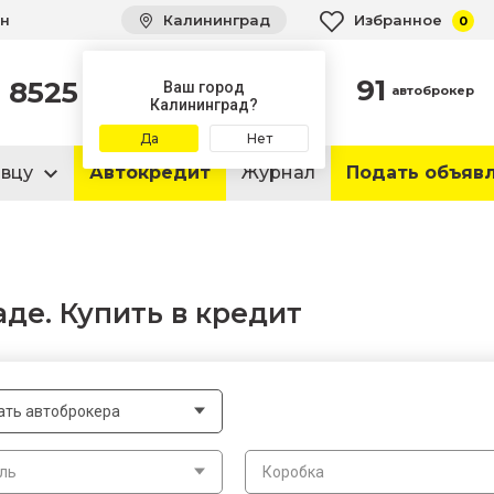
ин
Калининград
Избранное
0
91
8525
автомобилей
Ваш город
автоброкер
в продаже
Калининград?
Да
Нет
авцу
Автокредит
Журнал
Подать объяв
де. Купить в кредит
ать автоброкера
ль
Коробка