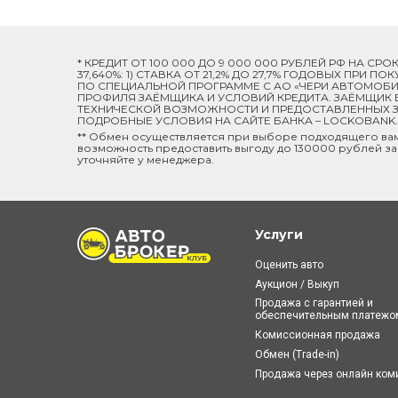
* КРЕДИТ ОТ 100 000 ДО 9 000 000 РУБЛЕЙ РФ НА СР
37,640%: 1) СТАВКА ОТ 21,2% ДО 27,7% ГОДОВЫХ ПРИ
ПО СПЕЦИАЛЬНОЙ ПРОГРАММЕ C АО «ЧЕРИ АВТОМОБИЛ
ПРОФИЛЯ ЗАЁМЩИКА И УСЛОВИЙ КРЕДИТА. ЗАЁМЩИК В
ТЕХНИЧЕСКОЙ ВОЗМОЖНОСТИ И ПРЕДОСТАВЛЕННЫХ ЗА
ПОДРОБНЫЕ УСЛОВИЯ НА САЙТЕ БАНКА – LOCKOBANK.R
** Обмен осуществляется при выборе подходящего ва
возможность предоставить выгоду до 130000 рублей за
уточняйте у менеджера.
Услуги
Оценить авто
Аукцион / Выкуп
Продажа с гарантией и
обеспечительным платежо
Комиссионная продажа
Обмен (Trade-in)
Продажа через онлайн ко