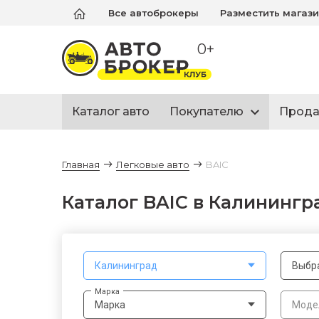
Все автоброкеры
Разместить магаз
0+
Каталог авто
Покупателю
Прод
Главная
Легковые авто
BAIC
Каталог BAIC в Калинингра
Калининград
Выбр
Марка
Марка
Моде