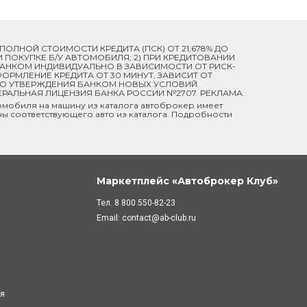
Й ПОЛНОЙ СТОИМОСТИ КРЕДИТА (ПСК) ОТ 21,678% ДО
ПРИ ПОКУПКЕ Б/У АВТОМОБИЛЯ; 2) ПРИ КРЕДИТОВАНИИ
 БАНКОМ ИНДИВИДУАЛЬНО В ЗАВИСИМОСТИ ОТ РИСК-
ОРМЛЕНИЕ КРЕДИТА ОТ 30 МИНУТ, ЗАВИСИТ ОТ
ДО УТВЕРЖДЕНИЯ БАНКОМ НОВЫХ УСЛОВИЙ.
ЕРАЛЬНАЯ ЛИЦЕНЗИЯ БАНКА РОССИИ №2707. РЕКЛАМА.
мобиля на машину из каталога автоброкер имеет
ны соответствующего авто из каталога. Подробности
Маркетплейс «Автоброкер Клуб»
Тел.
8 800 550-82-23
Email:
contact@ab-club.ru
ля