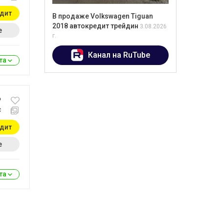
едит
В продаже Volkswagen Tiguan
2018 автокредит трейдин
3.08.2026
е
г.
Канал на RuTube
ита
₽
с
едит
е
ита