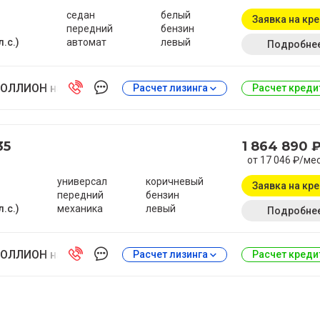
седан
белый
Заявка на кр
передний
бензин
л.с.)
автомат
левый
Подробне
ОЛЛИОН на Антонова-Овсеенко
Расчет лизинга
Расчет кред
35
1 864 890 
от 17 046 ₽/ме
универсал
коричневый
Заявка на кр
передний
бензин
л.с.)
механика
левый
Подробне
ОЛЛИОН на Антонова-Овсеенко
Расчет лизинга
Расчет кред