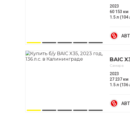
2023
60 153 км
1.5 л (104 
АВТ
BAIC X
Самара
2023
27 237 км
1.5 л (136 
АВТ