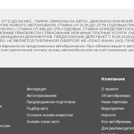
ОК ОТ 12 ДО 96 МЕС., ТАРИФ «ЛИМОНЫ НА АВТО», ДИАПАЗОН ЗНАЧЕНИ
 ПОКУПКЕ НОВОГО АВТОМОБИЛЯ; СТАВКА ОТ 21,2% ДО 27,7% ГОДОВЫХ 
И РУС» СТАВКА ОТ 26% ДО 27% ГОДОВЫХ. СТАВКА ОПРЕДЕЛЯЕТСЯ
ПРАВЕ ПРИОБРЕСТИ СТРАХОВАНИЕ ИЛИ ИНЫЕ ПЛАТНЫЕ УСЛУГИ. ОФ
ЁМЩИКОМ ДОКУМЕНТОВ. ПРЕДЛОЖЕНИЕ ДЕЙСТВУЕТ С 15.09.2025 
U. НЕ ЯВЛЯЕТСЯ ПУБЛИЧНОЙ ОФЕРТОЙ. КБ «ЛОКО-БАНК» (АО). ГЕН
м варианта из предложенных автоброкером. При обмене вашего авто
 счет увеличение оплаты за ваш автомобиль или за счет снижение це
Компания
Автокредит
О проекте
Автострахование
Об автоброкерах
Предпродажная подготовка
Наши партнеры
м
Подбор авто
Мероприятия
Условия онлайн-комиcсии
Новости
Онлайн показ авто
Все автоброкеры
миссию
Для рекламодате