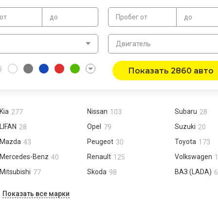
от
до
Пробег от
до
в
Двигатель
Показать 2860 авто
Kia
Nissan
Subaru
277
103
28
LIFAN
Opel
Suzuki
28
79
20
Mazda
Peugeot
Toyota
43
30
173
Mercedes-Benz
Renault
Volkswagen
40
125
Mitsubishi
Skoda
ВАЗ (LADA)
77
98
6
Показать все марки