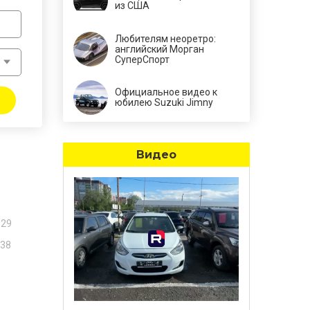
из США
Любителям неоретро:
английский Морган
СуперСпорт
Официальное видео к
юбилею Suzuki Jimny
Видео
129
38