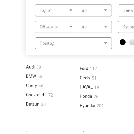
Год от
до
Цена 
Объем от
до
Кузо
Привод
Audi
38
Ford
117
BMW
65
Geely
51
Chery
46
HAVAL
19
Chevrolet
172
Honda
26
Datsun
30
Hyundai
201