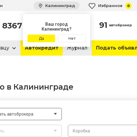
ин
Калининград
Избранное
0
91
8367
автомобилей
Ваш город
автоброкер
в продаже
Калининград?
Да
Нет
авцу
Автокредит
Журнал
Подать объяв
о в Калининграде
ать автоброкера
ль
Коробка