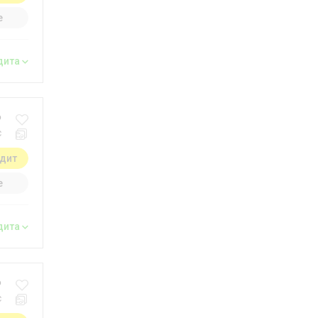
е
дита
₽
с
едит
е
дита
₽
с