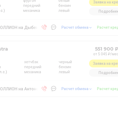
фургон
белый
Заявка на кр
м
передний
бензин
.с.)
механика
левый
Подробне
ОЛЛИОН на Дыбенко
Расчет обмена
Расчет кре
tra
551 900 
от 5 045 ₽/ме
хетчбэк
черный
Заявка на кр
м
передний
бензин
л.с.)
механика
левый
Подробне
ОЛЛИОН на Антонова-Овсеенко
Расчет обмена
Расчет кре