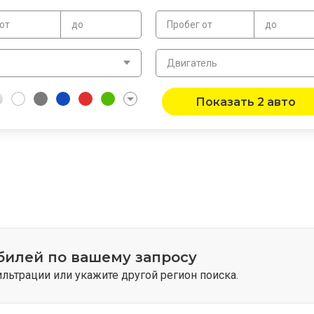
от
до
Пробег от
до
в
Двигатель
Показать 2 авто
билей по вашему запросу
ьтрации или укажите другой регион поиска.