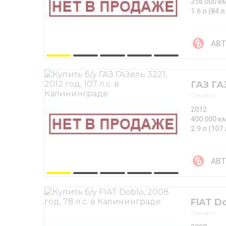
356 000 к
1.6 л (84 л
АВТ
ГАЗ ГА
Самара
2012
400 000 к
2.9 л (107 
АВТ
FIAT D
Самара