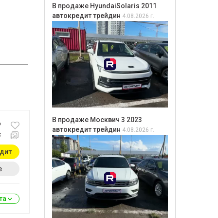
В продаже HyundaiSolaris 2011
автокредит трейдин
4.08.2026 г.
В продаже Москвич 3 2023
₽
автокредит трейдин
4.08.2026 г.
с
едит
е
ита