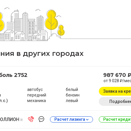
ия в других городах
боль 2752
987 670 
от 9 028 ₽/ме
автобус
белый
Заявка на кр
м
передний
бензин
л.с.)
механика
левый
Подробне
ОЛЛИОН на Антонова-Овсеенко
Расчет лизинга
Расчет кред