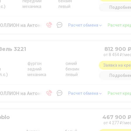
м
передний
бензин
.с.)
механика
левый
Подробне
ОЛЛИОН на Антонова-Овсеенко
Расчет обмена
Расчет кре
Зель 3221
812 900 
от 8 454 ₽/ме
фургон
синий
Заявка на кр
м
задний
бензин
л.с.)
механика
левый
Подробне
ОЛЛИОН на Антонова-Овсеенко
Расчет обмена
Расчет кре
oblo
467 900 
от 4 277 ₽/ме