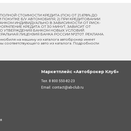
Й ПОЛНОЙ СТОИМОСТИ КРЕДИТА (ПСК) ОТ 21,678% ДО
ПРИ ПОКУПКЕ Б/У АВТОМОБИЛЯ; 2) ПРИ КРЕДИТОВАНИИ
 БАНКОМ ИНДИВИДУАЛЬНО В ЗАВИСИМОСТИ ОТ РИСК-
ОРМЛЕНИЕ КРЕДИТА ОТ 30 МИНУТ, ЗАВИСИТ ОТ
ДО УТВЕРЖДЕНИЯ БАНКОМ НОВЫХ УСЛОВИЙ.
ЕРАЛЬНАЯ ЛИЦЕНЗИЯ БАНКА РОССИИ №2707. РЕКЛАМА.
мобиля на машину из каталога автоброкер имеет
ны соответствующего авто из каталога. Подробности
Маркетплейс «Автоброкер Клуб»
Тел.
8 800 550-82-23
Email:
contact@ab-club.ru
ля