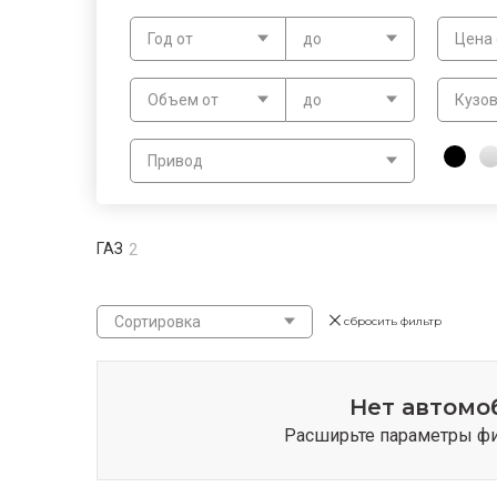
Год от
до
Цена 
Объем от
до
Кузо
Привод
ГАЗ
2
Сортировка
сбросить фильтр
Нет автомо
Расширьте параметры фил