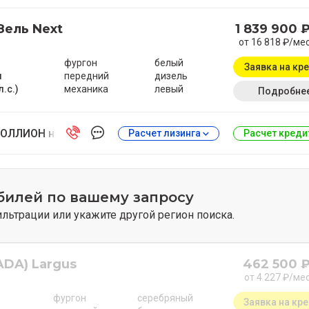
Зель Next
1 839 900 
от 16 818 ₽/ме
фургон
белый
Заявка на кр
м
передний
дизель
л.с.)
механика
левый
Подробне
ОЛЛИОН на Антонова-Овсеенко
Расчет лизинга
Расчет кред
билей по вашему запросу
ьтрации или укажите другой регион поиска.
ADA) Largus
462 500 
от 4 227 ₽/ме
фургон
серебряный
Заявка на кр