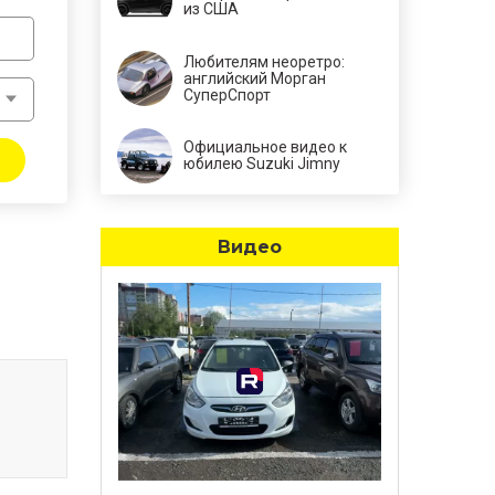
из США
Любителям неоретро:
английский Морган
СуперСпорт
Официальное видео к
юбилею Suzuki Jimny
Видео