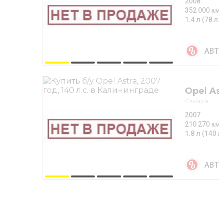
2008
352 000 к
1.4 л (78 л
АВТ
Opel As
Самара
2007
210 270 к
1.8 л (140 
АВТ