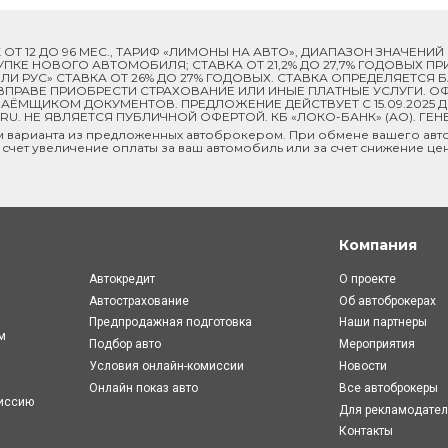
ОК ОТ 12 ДО 96 МЕС., ТАРИФ «ЛИМОНЫ НА АВТО», ДИАПАЗОН ЗНАЧЕНИ
 ПОКУПКЕ НОВОГО АВТОМОБИЛЯ; СТАВКА ОТ 21,2% ДО 27,7% ГОДОВЫХ 
И РУС» СТАВКА ОТ 26% ДО 27% ГОДОВЫХ. СТАВКА ОПРЕДЕЛЯЕТСЯ
ПРАВЕ ПРИОБРЕСТИ СТРАХОВАНИЕ ИЛИ ИНЫЕ ПЛАТНЫЕ УСЛУГИ. ОФ
ЁМЩИКОМ ДОКУМЕНТОВ. ПРЕДЛОЖЕНИЕ ДЕЙСТВУЕТ С 15.09.2025 
U. НЕ ЯВЛЯЕТСЯ ПУБЛИЧНОЙ ОФЕРТОЙ. КБ «ЛОКО-БАНК» (АО). ГЕН
м варианта из предложенных автоброкером. При обмене вашего авто
 счет увеличение оплаты за ваш автомобиль или за счет снижение це
Компания
Автокредит
О проекте
Автострахование
Об автоброкерах
Предпродажная подготовка
Наши партнеры
м
Подбор авто
Мероприятия
Условия онлайн-комиcсии
Новости
Онлайн показ авто
Все автоброкеры
миссию
Для рекламодате
Контакты