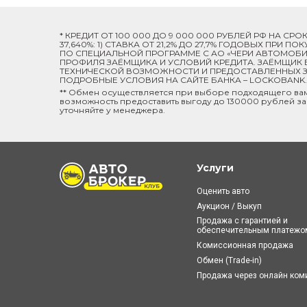
* КРЕДИТ ОТ 100 000 ДО 9 000 000 РУБЛЕЙ РФ НА СР
37,640%: 1) СТАВКА ОТ 21,2% ДО 27,7% ГОДОВЫХ ПРИ
ПО СПЕЦИАЛЬНОЙ ПРОГРАММЕ C АО «ЧЕРИ АВТОМОБИЛ
ПРОФИЛЯ ЗАЁМЩИКА И УСЛОВИЙ КРЕДИТА. ЗАЁМЩИК В
ТЕХНИЧЕСКОЙ ВОЗМОЖНОСТИ И ПРЕДОСТАВЛЕННЫХ ЗА
ПОДРОБНЫЕ УСЛОВИЯ НА САЙТЕ БАНКА – LOCKOBANK.R
** Обмен осуществляется при выборе подходящего ва
возможность предоставить выгоду до 130000 рублей за
уточняйте у менеджера.
Услуги
Оценить авто
Аукцион / Выкуп
Продажа с гарантией и
обеспечительным платежо
Комиссионная продажа
Обмен (Trade-in)
Продажа через онлайн ко