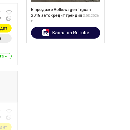
В продаже Volkswagen Tiguan
₽
2018 автокредит трейдин
3.08.2026
с
г.
едит
Канал на RuTube
е
ита
₽
с
едит