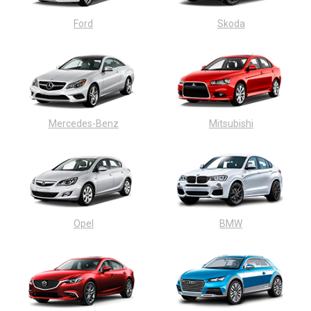
Ford
Skoda
Mercedes-Benz
Mitsubishi
Opel
BMW