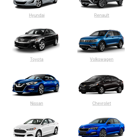
Hyundai
Renault
Toyota
Volkswagen
Nissan
Chevrolet