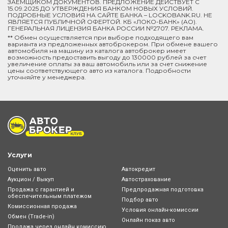
ЗАЁМЩИКОМ ДОКУМЕНТОВ. ПРЕДЛОЖЕНИЕ ДЕЙСТВУЕТ С
15.09.2025 ДО УТВЕРЖДЕНИЯ БАНКОМ НОВЫХ УСЛОВИЙ.
ПОДРОБНЫЕ УСЛОВИЯ НА САЙТЕ БАНКА – LOCKOBANK.RU. НЕ
ЯВЛЯЕТСЯ ПУБЛИЧНОЙ ОФЕРТОЙ. КБ «ЛОКО-БАНК» (АО).
ГЕНЕРАЛЬНАЯ ЛИЦЕНЗИЯ БАНКА РОССИИ №2707. РЕКЛАМА.
** Обмен осуществляется при выборе подходящего вам
варианта из предложенных автоброкером. При обмене вашего
автомобиля на машину из каталога автоброкер имеет
возможность предоставить выгоду до 130000 рублей за счет
увеличение оплаты за ваш автомобиль или за счет снижение
цены соответствующего авто из каталога. Подробности
уточняйте у менеджера.
Услуги
Оценить авто
Автокредит
Аукцион / Выкуп
Автострахование
Продажа с гарантией и
Предпродажная подготовка
обеспечительным платежом
Подбор авто
Комиссионная продажа
Условия онлайн-комиcсии
Обмен (Trade-in)
Онлайн показ авто
Продажа через онлайн комиссию