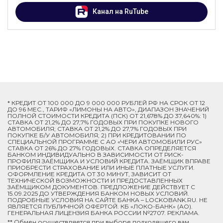
Канал на RuTube
* КРЕДИТ ОТ 100 000 ДО 9 000 000 РУБЛЕЙ РФ НА СРОК ОТ 12
ДО 96 МЕС., ТАРИФ «ЛИМОНЫ НА АВТО», ДИАПАЗОН ЗНАЧЕНИЙ
ПОЛНОЙ СТОИМОСТИ КРЕДИТА (ПСК) ОТ 21,678% ДО 37,640%: 1)
СТАВКА ОТ 21,2% ДО 27,7% ГОДОВЫХ ПРИ ПОКУПКЕ НОВОГО
АВТОМОБИЛЯ; СТАВКА ОТ 21,2% ДО 27,7% ГОДОВЫХ ПРИ
ПОКУПКЕ Б/У АВТОМОБИЛЯ; 2) ПРИ КРЕДИТОВАНИИ ПО
СПЕЦИАЛЬНОЙ ПРОГРАММЕ C АО «ЧЕРИ АВТОМОБИЛИ РУС»
СТАВКА ОТ 26% ДО 27% ГОДОВЫХ. СТАВКА ОПРЕДЕЛЯЕТСЯ
БАНКОМ ИНДИВИДУАЛЬНО В ЗАВИСИМОСТИ ОТ РИСК-
ПРОФИЛЯ ЗАЁМЩИКА И УСЛОВИЙ КРЕДИТА. ЗАЁМЩИК ВПРАВЕ
ПРИОБРЕСТИ СТРАХОВАНИЕ ИЛИ ИНЫЕ ПЛАТНЫЕ УСЛУГИ.
ОФОРМЛЕНИЕ КРЕДИТА ОТ 30 МИНУТ, ЗАВИСИТ ОТ
ТЕХНИЧЕСКОЙ ВОЗМОЖНОСТИ И ПРЕДОСТАВЛЕННЫХ
ЗАЁМЩИКОМ ДОКУМЕНТОВ. ПРЕДЛОЖЕНИЕ ДЕЙСТВУЕТ С
15.09.2025 ДО УТВЕРЖДЕНИЯ БАНКОМ НОВЫХ УСЛОВИЙ.
ПОДРОБНЫЕ УСЛОВИЯ НА САЙТЕ БАНКА – LOCKOBANK.RU. НЕ
ЯВЛЯЕТСЯ ПУБЛИЧНОЙ ОФЕРТОЙ. КБ «ЛОКО-БАНК» (АО).
ГЕНЕРАЛЬНАЯ ЛИЦЕНЗИЯ БАНКА РОССИИ №2707. РЕКЛАМА.
** Обмен осуществляется при выборе подходящего вам