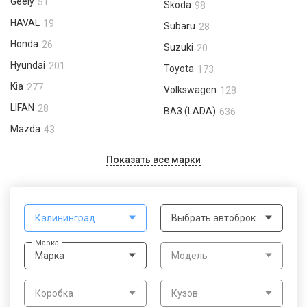
Geely
51
Skoda
98
HAVAL
19
Subaru
28
Honda
26
Suzuki
20
Hyundai
201
Toyota
173
Kia
277
Volkswagen
128
LIFAN
28
ВАЗ (LADA)
636
Mazda
43
Показать все марки
Калининград
Выбрать автоброкера
Марка
Марка
Модель
Коробка
Кузов