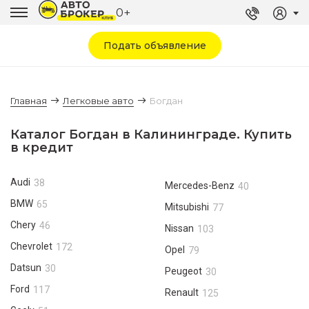
0+
Подать объявление
Главная
Легковые авто
Богдан
Каталог Богдан в Калининграде. Купить
в кредит
Audi
38
Mercedes-Benz
40
BMW
65
Mitsubishi
77
Chery
46
Nissan
103
Chevrolet
172
Opel
79
Datsun
30
Peugeot
30
Ford
117
Renault
125