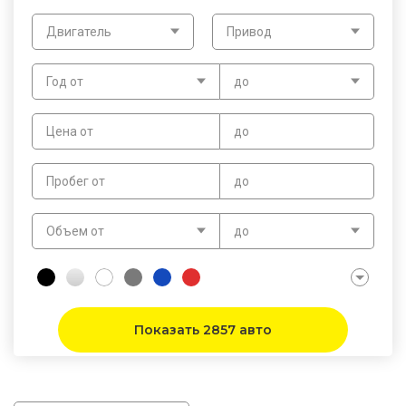
Двигатель
Привод
Год от
до
Цена от
до
Пробег от
до
Объем от
до
Показать 2857 авто