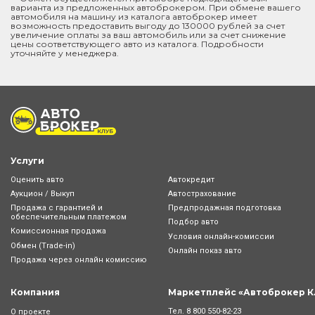
варианта из предложенных автоброкером. При обмене вашего
автомобиля на машину из каталога автоброкер имеет
возможность предоставить выгоду до 130000 рублей за счет
увеличение оплаты за ваш автомобиль или за счет снижение
цены соответствующего авто из каталога. Подробности
уточняйте у менеджера.
Услуги
Оценить авто
Автокредит
Аукцион / Выкуп
Автострахование
Продажа с гарантией и
Предпродажная подготовка
обеспечительным платежом
Подбор авто
Комиссионная продажа
Условия онлайн-комиcсии
Обмен (Trade-in)
Онлайн показ авто
Продажа через онлайн комиссию
Компания
Маркетплейс «Автоброкер К
Тел.
8 800 550-82-23
О проекте