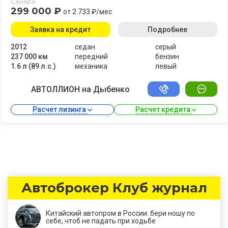
Самара
299 000 ₽
от 2 733 ₽/мес
Заявка на кредит
Подробнее
2012
седан
серый
237 000 км
передний
бензин
1.6 л (89 л.с.)
механика
левый
АВТОЛЛИОН на Дыбенко
Расчет лизинга 
Расчет кредита 
Автоброкер Клуб журнал
Китайский автопром в России: бери ношу по
себе, чтоб не падать при ходьбе