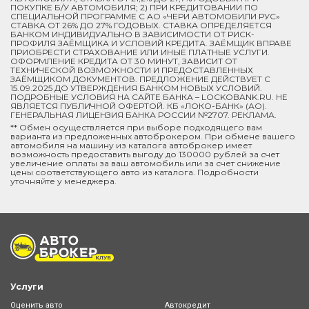
ПОКУПКЕ Б/У АВТОМОБИЛЯ; 2) ПРИ КРЕДИТОВАНИИ ПО
СПЕЦИАЛЬНОЙ ПРОГРАММЕ C АО «ЧЕРИ АВТОМОБИЛИ РУС»
СТАВКА ОТ 26% ДО 27% ГОДОВЫХ. СТАВКА ОПРЕДЕЛЯЕТСЯ
БАНКОМ ИНДИВИДУАЛЬНО В ЗАВИСИМОСТИ ОТ РИСК-
ПРОФИЛЯ ЗАЁМЩИКА И УСЛОВИЙ КРЕДИТА. ЗАЁМЩИК ВПРАВЕ
ПРИОБРЕСТИ СТРАХОВАНИЕ ИЛИ ИНЫЕ ПЛАТНЫЕ УСЛУГИ.
ОФОРМЛЕНИЕ КРЕДИТА ОТ 30 МИНУТ, ЗАВИСИТ ОТ
ТЕХНИЧЕСКОЙ ВОЗМОЖНОСТИ И ПРЕДОСТАВЛЕННЫХ
ЗАЁМЩИКОМ ДОКУМЕНТОВ. ПРЕДЛОЖЕНИЕ ДЕЙСТВУЕТ С
15.09.2025 ДО УТВЕРЖДЕНИЯ БАНКОМ НОВЫХ УСЛОВИЙ.
ПОДРОБНЫЕ УСЛОВИЯ НА САЙТЕ БАНКА – LOCKOBANK.RU. НЕ
ЯВЛЯЕТСЯ ПУБЛИЧНОЙ ОФЕРТОЙ. КБ «ЛОКО-БАНК» (АО).
ГЕНЕРАЛЬНАЯ ЛИЦЕНЗИЯ БАНКА РОССИИ №2707. РЕКЛАМА.
** Обмен осуществляется при выборе подходящего вам
варианта из предложенных автоброкером. При обмене вашего
автомобиля на машину из каталога автоброкер имеет
возможность предоставить выгоду до 130000 рублей за счет
увеличение оплаты за ваш автомобиль или за счет снижение
цены соответствующего авто из каталога. Подробности
уточняйте у менеджера.
Услуги
Оценить авто
Автокредит