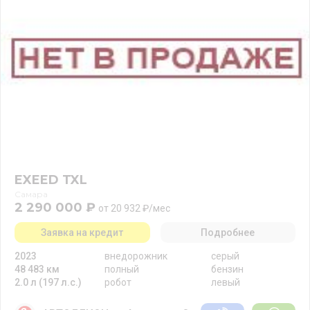
EXEED TXL
Самара
2 290 000 ₽
от 20 932 ₽/мес
Заявка на кредит
Подробнее
2023
внедорожник
серый
48 483 км
полный
бензин
2.0 л (197 л.с.)
робот
левый