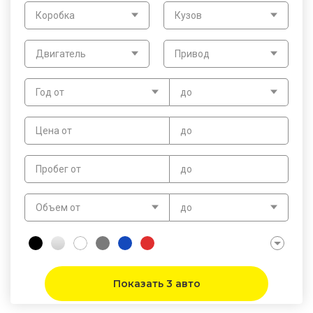
Коробка
Кузов
Двигатель
Привод
Год от
до
Цена от
до
Пробег от
до
Объем от
до
Показать 3 авто