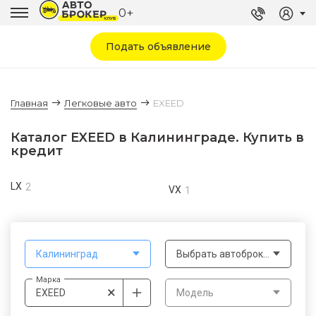
0+
Подать объявление
Главная
Легковые авто
EXEED
Каталог EXEED в Калининграде. Купить в
кредит
LX
2
VX
1
Калининград
Выбрать автоброкера
Марка
×
EXEED
Модель