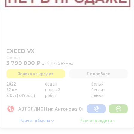
EXEED VX
Самара
3 799 000 ₽
от 34 725 ₽/мес
Заявка на кредит
Подробнее
2022
седан
белый
22 км
полный
бензин
2.0 л (249 л.с.)
робот
левый
АВТОЛЛИОН на Антонова-Овсеенко
Расчет обмена 
Расчет кредита 