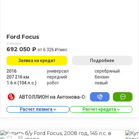
Ford Focus
Самара
692 050 ₽
от 6 326 ₽/мес
Заявка на кредит
Подробнее
2016
универсал
серебряный
207 216 км
передний
бензин
1.6 л (104 л.с.)
робот
левый
АВТОЛЛИОН на Антонова-Овсеенко
Расчет лизинга 
Расчет кредита 