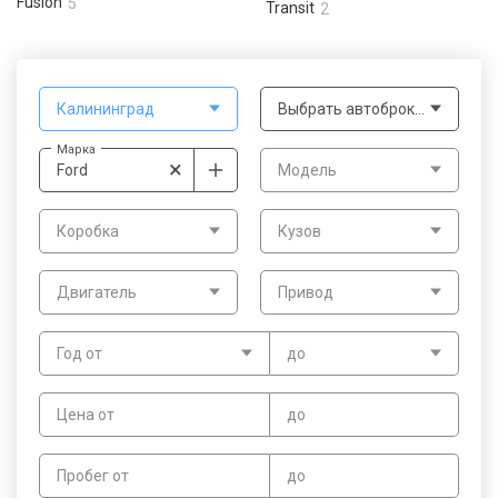
Fusion
5
Transit
2
Калининград
Выбрать автоброкера
Марка
×
Ford
Модель
Коробка
Кузов
Двигатель
Привод
Год от
до
Цена от
до
Пробег от
до