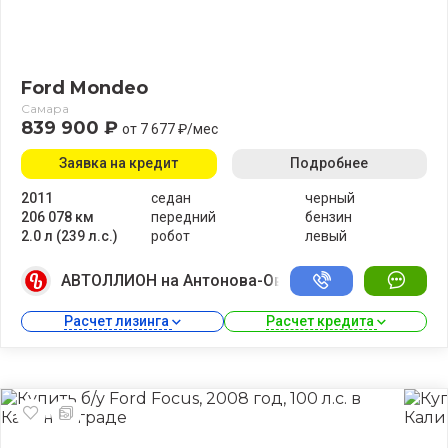
Ford Mondeo
Самара
839 900 ₽
от 7 677 ₽/мес
Заявка на кредит
Подробнее
2011
седан
черный
206 078 км
передний
бензин
2.0 л (239 л.с.)
робот
левый
АВТОЛЛИОН на Антонова-Овсеенко
Расчет лизинга 
Расчет кредита 