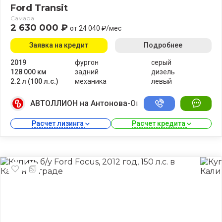
Ford Transit
Самара
2 630 000 ₽
от 24 040 ₽/мес
Заявка на кредит
Подробнее
2019
фургон
серый
128 000 км
задний
дизель
2.2 л (100 л.с.)
механика
левый
АВТОЛЛИОН на Антонова-Овсеенко
Расчет лизинга 
Расчет кредита 