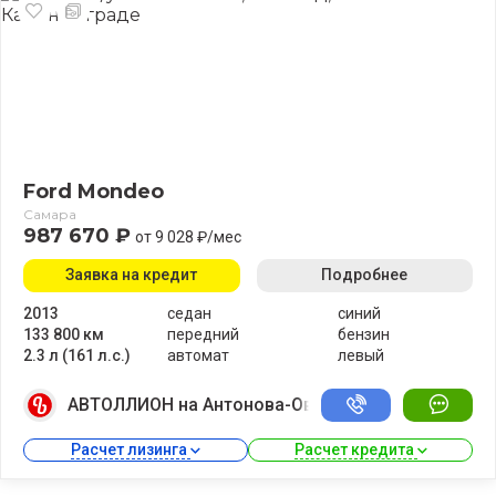
Ford Mondeo
Самара
987 670 ₽
от 9 028 ₽/мес
Заявка на кредит
Подробнее
2013
седан
синий
133 800 км
передний
бензин
2.3 л (161 л.с.)
автомат
левый
АВТОЛЛИОН на Антонова-Овсеенко
Расчет лизинга 
Расчет кредита 