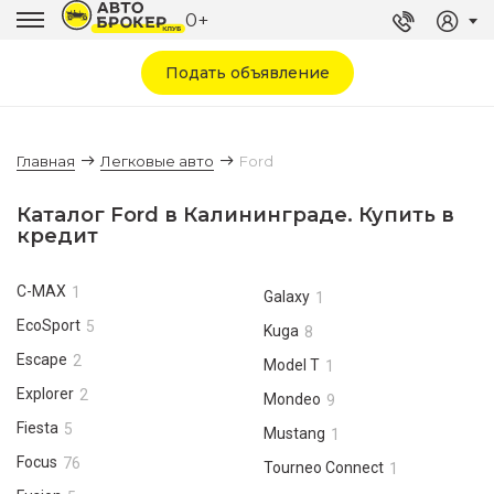
0+
Подать объявление
Главная
Легковые авто
Ford
Каталог Ford в Калининграде. Купить в
кредит
C-MAX
1
Galaxy
1
EcoSport
5
Kuga
8
Escape
2
Model T
1
Explorer
2
Mondeo
9
Fiesta
5
Mustang
1
Focus
76
Tourneo Connect
1