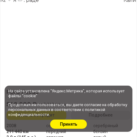
Ford Focus
На сайте установлена "Яндекс.Метрика", которая использует
файлы "cookie"
Самара
549 000 ₽
от 5 018 ₽/мес
Продолжая им пользоваться, вы даете
согласие
на обработку
персональных данных в соответствии с
политикой
конфиденциальности
.
Заявка на кредит
Подробнее
Принять
2008
седан
серебряный
211 440 км
передний
бензин