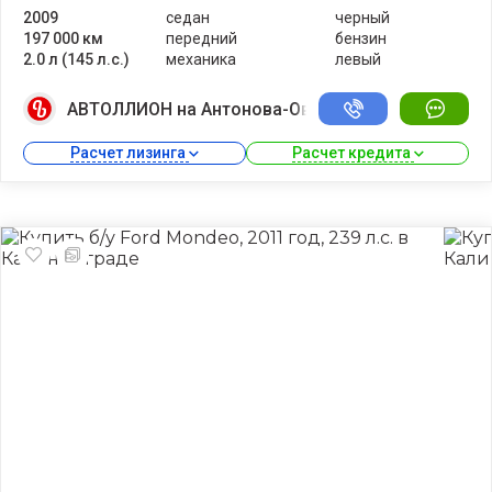
2009
седан
черный
197 000 км
передний
бензин
2.0 л (145 л.с.)
механика
левый
АВТОЛЛИОН на Антонова-Овсеенко
Расчет лизинга 
Расчет кредита 