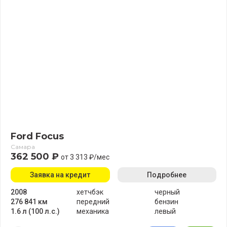
Ford Focus
Самара
362 500 ₽
от 3 313 ₽/мес
Заявка на кредит
Подробнее
2008
хетчбэк
черный
276 841 км
передний
бензин
1.6 л (100 л.с.)
механика
левый