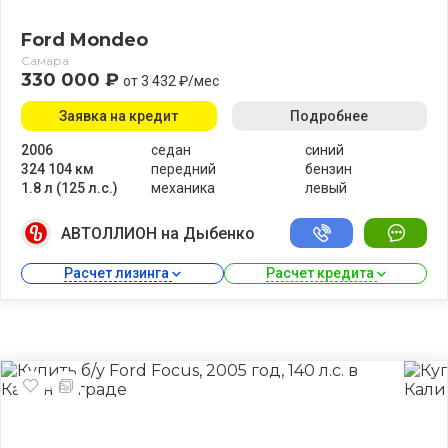
Ford Mondeo
Самара
330 000 ₽
от 3 432 ₽/мес
Заявка на кредит
Подробнее
2006
седан
синий
324 104 км
передний
бензин
1.8 л (125 л.с.)
механика
левый
АВТОЛЛИОН на Дыбенко
Расчет лизинга 
Расчет кредита 