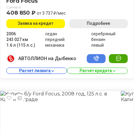
Ford Focus
Самара
408 850 ₽
от 3 737 ₽/мес
Заявка на кредит
Подробнее
2006
седан
серебряный
243 027 км
передний
бензин
1.6 л (115 л.с.)
механика
левый
АВТОЛЛИОН на Дыбенко
Расчет лизинга 
Расчет кредита 