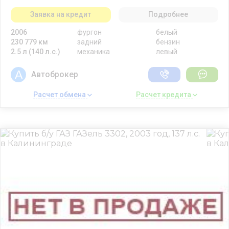
Заявка на кредит
Подробнее
2006
фургон
белый
230 779 км
задний
бензин
2.5 л (140 л.с.)
механика
левый
Автоброкер
Расчет обмена 
Расчет кредита 