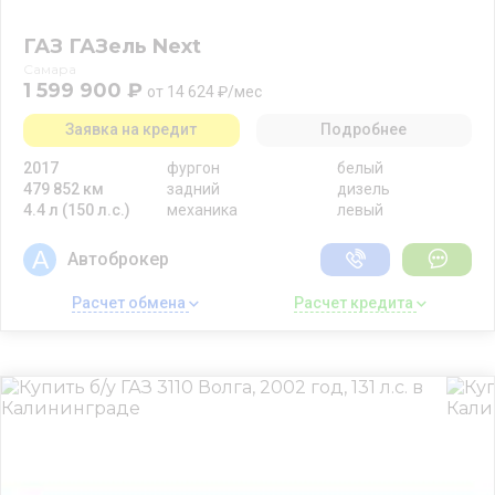
ГАЗ ГАЗель Next
Самара
1 599 900 ₽
от 14 624 ₽/мес
Заявка на кредит
Подробнее
2017
фургон
белый
479 852 км
задний
дизель
4.4 л (150 л.с.)
механика
левый
Автоброкер
Расчет обмена 
Расчет кредита 