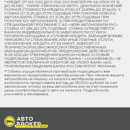
* КРЕДИТ ОТ 100 000 ДО 9 000 000 РУБЛЕЙ РФ НА СРОК ОТ 12
ДО 96 МЕС., ТАРИФ «ЛИМОНЫ НА АВТО», ДИАПАЗОН ЗНАЧЕНИЙ
ПОЛНОЙ СТОИМОСТИ КРЕДИТА (ПСК) ОТ 21,678% ДО 37,640%: 1)
СТАВКА ОТ 21,2% ДО 27,7% ГОДОВЫХ ПРИ ПОКУПКЕ НОВОГО
АВТОМОБИЛЯ; СТАВКА ОТ 21,2% ДО 27,7% ГОДОВЫХ ПРИ
ПОКУПКЕ Б/У АВТОМОБИЛЯ; 2) ПРИ КРЕДИТОВАНИИ ПО
СПЕЦИАЛЬНОЙ ПРОГРАММЕ C АО «ЧЕРИ АВТОМОБИЛИ РУС»
СТАВКА ОТ 26% ДО 27% ГОДОВЫХ. СТАВКА ОПРЕДЕЛЯЕТСЯ
БАНКОМ ИНДИВИДУАЛЬНО В ЗАВИСИМОСТИ ОТ РИСК-
ПРОФИЛЯ ЗАЁМЩИКА И УСЛОВИЙ КРЕДИТА. ЗАЁМЩИК ВПРАВЕ
ПРИОБРЕСТИ СТРАХОВАНИЕ ИЛИ ИНЫЕ ПЛАТНЫЕ УСЛУГИ.
ОФОРМЛЕНИЕ КРЕДИТА ОТ 30 МИНУТ, ЗАВИСИТ ОТ
ТЕХНИЧЕСКОЙ ВОЗМОЖНОСТИ И ПРЕДОСТАВЛЕННЫХ
ЗАЁМЩИКОМ ДОКУМЕНТОВ. ПРЕДЛОЖЕНИЕ ДЕЙСТВУЕТ С
15.09.2025 ДО УТВЕРЖДЕНИЯ БАНКОМ НОВЫХ УСЛОВИЙ.
ПОДРОБНЫЕ УСЛОВИЯ НА САЙТЕ БАНКА – LOCKOBANK.RU. НЕ
ЯВЛЯЕТСЯ ПУБЛИЧНОЙ ОФЕРТОЙ. КБ «ЛОКО-БАНК» (АО).
ГЕНЕРАЛЬНАЯ ЛИЦЕНЗИЯ БАНКА РОССИИ №2707. РЕКЛАМА.
** Обмен осуществляется при выборе подходящего вам
варианта из предложенных автоброкером. При обмене вашего
автомобиля на машину из каталога автоброкер имеет
возможность предоставить выгоду до 130000 рублей за счет
увеличение оплаты за ваш автомобиль или за счет снижение
цены соответствующего авто из каталога. Подробности
уточняйте у менеджера.