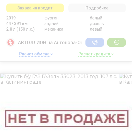
Заявка на кредит
Подробнее
2019
фургон
белый
447 391 км
задний
дизель
2.8 л (150 л.с.)
механика
левый
АВТОЛЛИОН на Антонова-Овсеенко
Расчет обмена 
Расчет кредита 