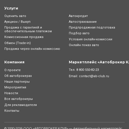
Услуги
Оценить авто
Автокредит
Аукцион / Выкуп
Автострахование
Продажа с гарантией и
Предпродажная подготовка
обеспечительным платежом
Подбор авто
Комиссионная продажа
Условия онлайн-комиcсии
Обмен (Trade-in)
Онлайн показ авто
Продажа через онлайн комиссию
Компания
Маркетплейс «Автоброкер К
Тел.
8 800 550-82-23
О проекте
Об автоброкерах
Email:
contact@ab-club.ru
Наши партнеры
Мероприятия
Новости
Все автоброкеры
Для рекламодателя
Контакты
© 2000-2026 ООО «АВТОБРОКЕР КЛУБ» — Автомобильный маркетплейс