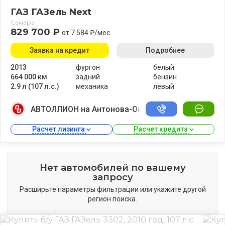
ГАЗ ГАЗель Next
Самара
829 700 ₽
от 7 584 ₽/мес
Заявка на кредит
Подробнее
2013
фургон
белый
664 000 км
задний
бензин
2.9 л (107 л.с.)
механика
левый
АВТОЛЛИОН на Антонова-Овсеенко
Расчет лизинга 
Расчет кредита 
Нет автомобилей по вашему
запросу
Расширьте параметры фильтрации или укажите другой
регион поиска.