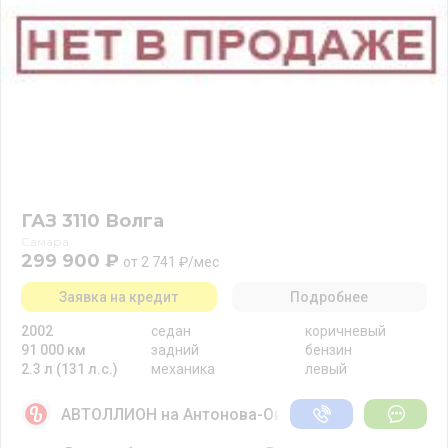
ГАЗ 3110 Волга
Самара
299 900 ₽
от 2 741 ₽/мес
Заявка на кредит
Подробнее
2002
седан
коричневый
91 000 км
задний
бензин
2.3 л (131 л.с.)
механика
левый
АВТОЛЛИОН на Антонова-Овсеенко