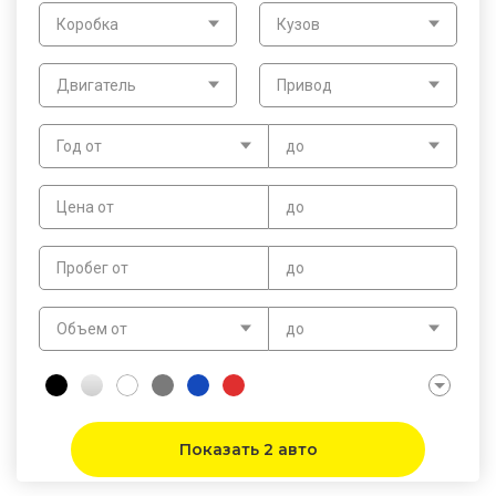
Коробка
Кузов
Двигатель
Привод
Год от
до
Цена от
до
Пробег от
до
Объем от
до
Показать 2 авто