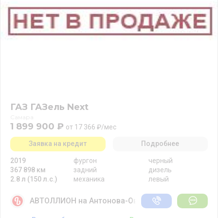
ГАЗ ГАЗель Next
Самара
1 899 900 ₽
от 17 366 ₽/мес
Заявка на кредит
Подробнее
2019
фургон
черный
367 898 км
задний
дизель
2.8 л (150 л.с.)
механика
левый
АВТОЛЛИОН на Антонова-Овсеенко